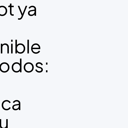
ot ya
nible
todos:
ica
tu