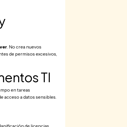
y
 ver
. No crea nuevos
ntes de permisos excesivos,
mentos TI
iempo en tareas
de acceso a datos sensibles.
anificación de licencias