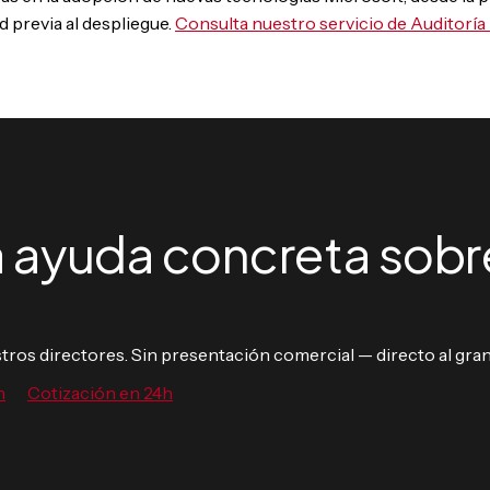
d previa al despliegue.
Consulta nuestro servicio de Auditoría 
 ayuda concreta sobr
ros directores. Sin presentación comercial — directo al gran
n
Cotización en 24h