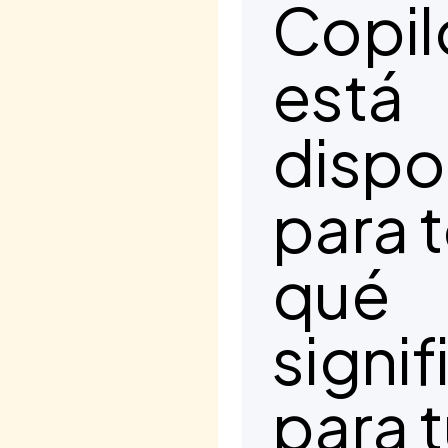
Copil
está
dispo
para 
qué
signif
para 