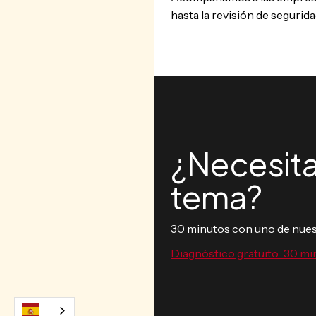
hasta la revisión de segurida
¿Necesita
tema?
30 minutos con uno de nuest
Diagnóstico gratuito · 30 mi