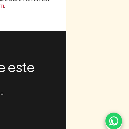
TI
.
e este
o.