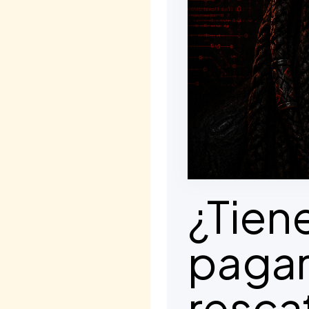
¿Tien
pagar
resca