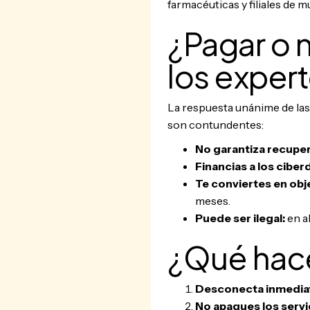
farmacéuticas y filiales de 
¿Pagar o 
los exper
La respuesta unánime de las
son contundentes:
No garantiza recuper
Financias a los ciber
Te conviertes en obj
meses.
Puede ser ilegal:
en a
¿Qué hace
Desconecta inmedi
No apagues los servi