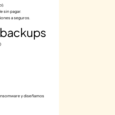
).
e sin pagar.
iones a seguros.
y backups
)
 ransomware y diseñamos