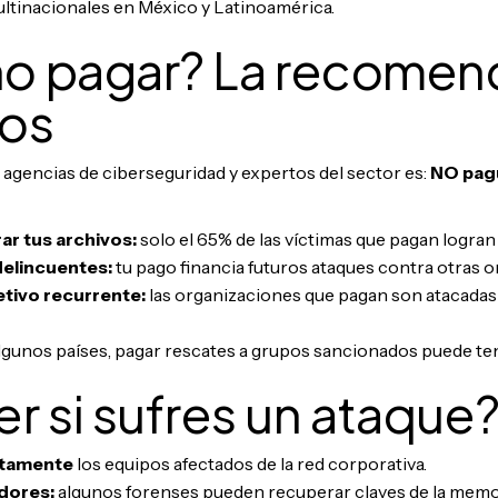
multinacionales en México y Latinoamérica.
no pagar? La recomen
tos
 agencias de ciberseguridad y expertos del sector es:
NO pagu
ar tus archivos:
solo el 65% de las víctimas que pagan logran
delincuentes:
tu pago financia futuros ataques contra otras 
etivo recurrente:
las organizaciones que pagan son atacada
lgunos países, pagar rescates a grupos sancionados puede te
r si sufres un ataque
atamente
los equipos afectados de la red corporativa.
dores:
algunos forenses pueden recuperar claves de la mem