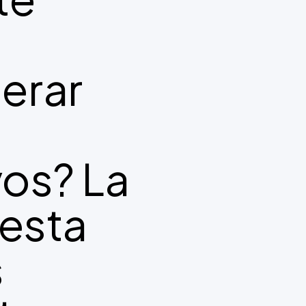
erar
vos? La
esta
s