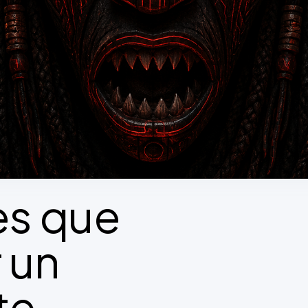
es que
 un
te