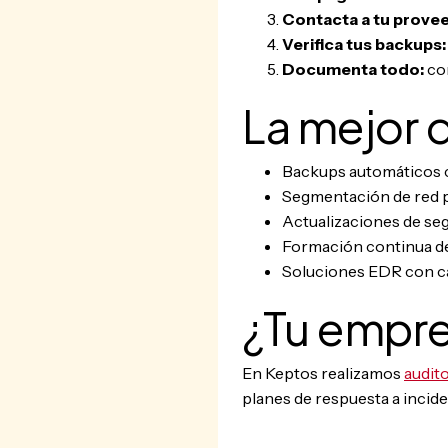
Contacta a tu prove
Verifica tus backups:
Documenta todo:
con
La mejor 
Backups automáticos con
Segmentación de red p
Actualizaciones de seg
Formación continua de
Soluciones EDR con c
¿Tu empre
En Keptos realizamos
audit
planes de respuesta a incide