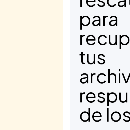
para
recup
tus
archi
respu
de lo