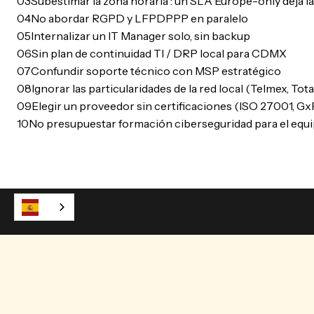
03
Subestimar la zona horaria : un SLA Europe-only deja la 
04
No abordar RGPD y LFPDPPP en paralelo
05
Internalizar un IT Manager solo, sin backup
06
Sin plan de continuidad TI / DRP local para CDMX
07
Confundir soporte técnico con MSP estratégico
08
Ignorar las particularidades de la red local (Telmex, Total
09
Elegir un proveedor sin certificaciones (ISO 27001, Gx
10
No presupuestar formación ciberseguridad para el equi
POR QUÉ CONFIAR EN KEPTOS
30 años condensado