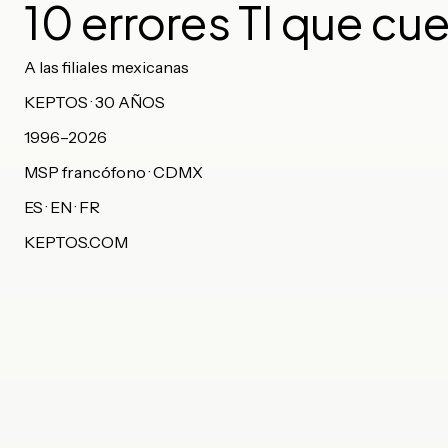
10 errores TI que cu
A las filiales mexicanas
KEPTOS · 30 AÑOS
1996–2026
MSP francófono · CDMX
ES · EN · FR
KEPTOS.COM