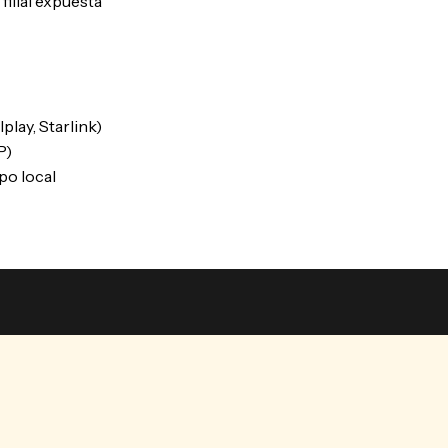
filial expuesta
play, Starlink)
P)
po local
s en 14 páginas